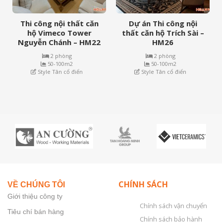
Thi công nội thất căn
Dự án Thi công nội
hộ Vimeco Tower
thất căn hộ Trích Sài –
Nguyễn Chánh – HM22
HM26
2 phòng
2 phòng
50-100m2
50-100m2
Style Tân cổ điển
Style Tân cổ điển
CHÍNH SÁCH
VỀ CHÚNG TÔI
Giới thiệu công ty
Chính sách vận chuyển
Tiêu chí bán hàng
Chính sách bảo hành