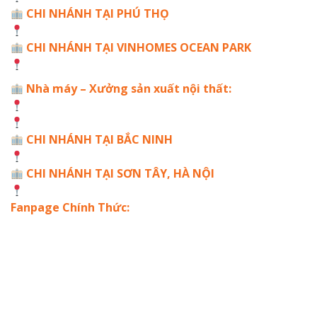
CHI NHÁNH TẠI PHÚ THỌ
Khu đô thị Nam Đồng Mạ, Việt Trì, Phú Thọ
CHI NHÁNH TẠI VINHOMES OCEAN PARK
Tòa S1.10 Biển Hồ, Vinhomes Ocean Park, Gia Lâm
Nhà máy – Xưởng sản xuất nội thất:
Cơ sở 1: Phú Đa – Thanh Đa – Phúc Thọ – Hà Nội
Cơ sở 2: Khu Công Nghệ Cao Láng Hòa Lạc – Hà Nội
CHI NHÁNH TẠI BẮC NINH
136 đường Lê Văn Thịnh, Xã Gia Bình, Bắc Ninh
CHI NHÁNH TẠI SƠN TÂY, HÀ NỘI
KĐT HUD phường Sơn Tây, Hà Nội
Fanpage Chính Thức: