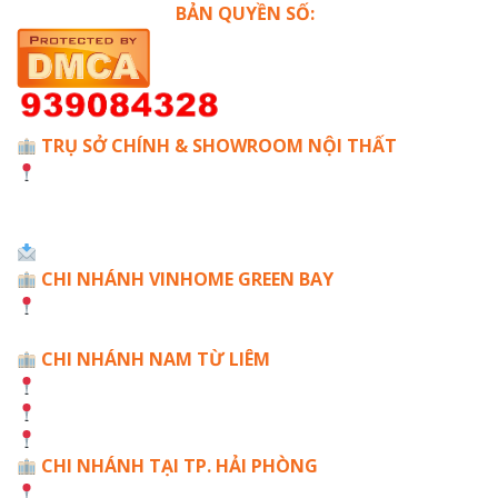
BẢN QUYỀN SỐ:
TRỤ SỞ CHÍNH & SHOWROOM NỘI THẤT
Số A24 TT6 - Phố Bạch Thái Bưởi - Văn Quán - Hà
Đông - Hà Nội
☎️ Hotline: 0968886516
Mail: Hoanmydecor.vn@gmail.com
CHI NHÁNH VINHOME GREEN BAY
Villa Mộc Lan, VinHome Green Bay, Mễ Trì, Nam Từ
Liêm, Hà Nội
CHI NHÁNH NAM TỪ LIÊM
The Tonkin 2, Vinhome Smart City
SA 3, Vinhome Smart City
HD Mon Hàm Nghi, Nam Từ Liêm, Hà Nội
CHI NHÁNH TẠI TP. HẢI PHÒNG
Số 39 Mạc Đĩnh Chi, Bắc Sơn, Kiến An, Hải Phòng