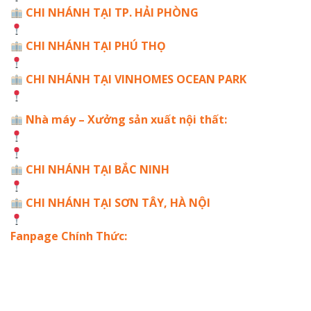
CHI NHÁNH TẠI TP. HẢI PHÒNG
Số 39 Mạc Đĩnh Chi, Bắc Sơn, Kiến An, Hải Phòng
CHI NHÁNH TẠI PHÚ THỌ
Khu đô thị Nam Đồng Mạ, Việt Trì, Phú Thọ
CHI NHÁNH TẠI VINHOMES OCEAN PARK
Tòa S1.10 Biển Hồ, Vinhomes Ocean Park, Gia Lâm
Nhà máy – Xưởng sản xuất nội thất:
Cơ sở 1: Phú Đa – Thanh Đa – Phúc Thọ – Hà Nội
Cơ sở 2: Khu Công Nghệ Cao Láng Hòa Lạc – Hà Nội
CHI NHÁNH TẠI BẮC NINH
136 đường Lê Văn Thịnh, Xã Gia Bình, Bắc Ninh
CHI NHÁNH TẠI SƠN TÂY, HÀ NỘI
KĐT HUD phường Sơn Tây, Hà Nội
Fanpage Chính Thức: