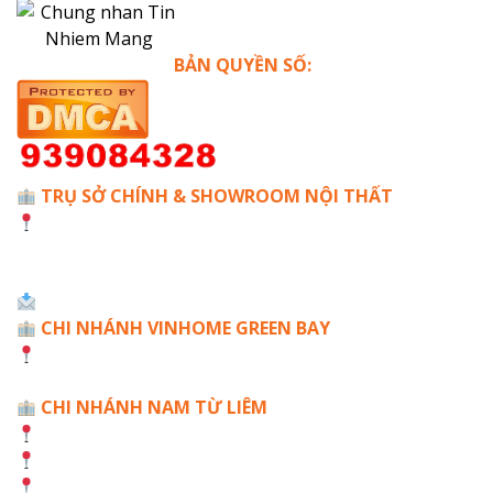
BẢN QUYỀN SỐ:
TRỤ SỞ CHÍNH & SHOWROOM NỘI THẤT
Số A24 TT6 - Phố Bạch Thái Bưởi - Văn Quán - Hà
Đông - Hà Nội
☎️ Hotline: 0968886516
Mail: Hoanmydecor.vn@gmail.com
CHI NHÁNH VINHOME GREEN BAY
Villa Mộc Lan, VinHome Green Bay, Mễ Trì, Nam Từ
Liêm, Hà Nội
CHI NHÁNH NAM TỪ LIÊM
The Tonkin 2, Vinhome Smart City
SA 3, Vinhome Smart City
HD Mon Hàm Nghi, Nam Từ Liêm, Hà Nội