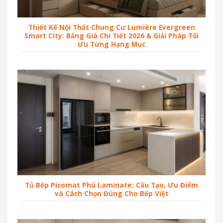
Thiết Kế Nội Thất Chung Cư Lumière Evergreen
Smart City: Bảng Giá Chi Tiết 2026 & Giải Pháp Tối
Ưu Từng Hạng Mục
Tủ Bếp Picomat Phủ Laminate: Cấu Tạo, Ưu Điểm
và Cách Chọn Đúng Cho Bếp Việt