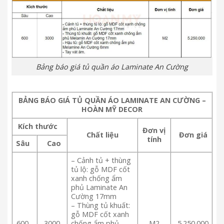
Bảng báo giá tủ quần áo Laminate An Cường
BẢNG BÁO GIÁ TỦ QUẦN ÁO LAMINATE AN CƯỜNG –
HOÀN MỸ DECOR
Kích thước
Đơn vị
Chất liệu
Đơn giá
tính
Sâu
Cao
– Cảnh tủ + thùng
tủ lộ: gỗ MDF cốt
xanh chống ẩm
phủ Laminate An
Cường 17mm
– Thùng tủ khuất:
gỗ MDF cốt xanh
600
3000
chống ẩm phủ
M2
5.250.000