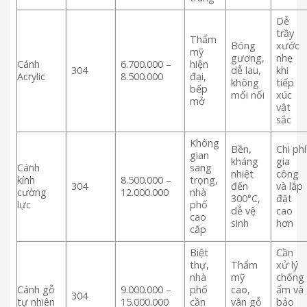
Dễ
trầy
Thẩm
Bóng
xước
mỹ
gương,
nhẹ
Cánh
6.700.000 –
hiện
304
dễ lau,
khi
Acrylic
8.500.000
đại,
không
tiếp
bếp
mối nối
xúc
mở
vật
sắc
Không
Bền,
Chi phí
gian
kháng
gia
Cánh
sang
nhiệt
công
kính
8.500.000 –
trọng,
304
đến
và lắp
cường
12.000.000
nhà
300°C,
đặt
lực
phố
dễ vệ
cao
cao
sinh
hơn
cấp
Biệt
Cần
thự,
Thẩm
xử lý
nhà
mỹ
chống
Cánh gỗ
9.000.000 –
phố
cao,
ẩm và
304
tự nhiên
15.000.000
cần
vân gỗ
bảo