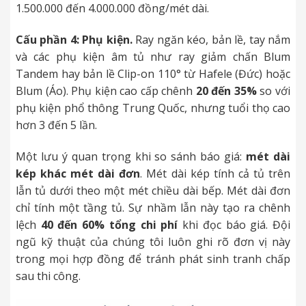
1.500.000 đến 4.000.000 đồng/mét dài.
Cấu phần 4: Phụ kiện.
Ray ngăn kéo, bản lề, tay nắm
và các phụ kiện âm tủ như ray giảm chấn Blum
Tandem hay bản lề Clip-on 110° từ Hafele (Đức) hoặc
Blum (Áo). Phụ kiện cao cấp chênh
20 đến 35%
so với
phụ kiện phổ thông Trung Quốc, nhưng tuổi thọ cao
hơn 3 đến 5 lần.
Một lưu ý quan trọng khi so sánh báo giá:
mét dài
kép khác mét dài đơn
. Mét dài kép tính cả tủ trên
lẫn tủ dưới theo một mét chiều dài bếp. Mét dài đơn
chỉ tính một tầng tủ. Sự nhầm lẫn này tạo ra chênh
lệch
40 đến 60% tổng chi phí
khi đọc báo giá. Đội
ngũ kỹ thuật của chúng tôi luôn ghi rõ đơn vị này
trong mọi hợp đồng để tránh phát sinh tranh chấp
sau thi công.