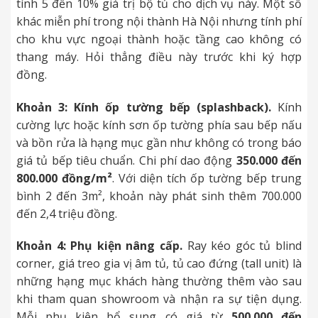
tính 5 đến 10% giá trị bộ tủ cho dịch vụ này. Một số
khác miễn phí trong nội thành Hà Nội nhưng tính phí
cho khu vực ngoại thành hoặc tầng cao không có
thang máy. Hỏi thẳng điều này trước khi ký hợp
đồng.
Khoản 3: Kính ốp tường bếp (splashback).
Kính
cường lực hoặc kính sơn ốp tường phía sau bếp nấu
và bồn rửa là hạng mục gần như không có trong báo
giá tủ bếp tiêu chuẩn. Chi phí dao động
350.000 đến
800.000 đồng/m²
. Với diện tích ốp tường bếp trung
bình 2 đến 3m², khoản này phát sinh thêm 700.000
đến 2,4 triệu đồng.
Khoản 4: Phụ kiện nâng cấp.
Ray kéo góc tủ blind
corner, giá treo gia vị âm tủ, tủ cao đứng (tall unit) là
những hạng mục khách hàng thường thêm vào sau
khi tham quan showroom và nhận ra sự tiện dụng.
Mỗi phụ kiện bổ sung có giá từ
500.000 đến