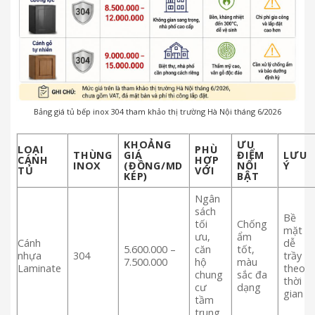
Bảng giá tủ bếp inox 304 tham khảo thị trường Hà Nội tháng 6/2026
KHOẢNG
ƯU
LOẠI
PHÙ
THÙNG
GIÁ
ĐIỂM
LƯU
CÁNH
HỢP
INOX
(ĐỒNG/MD
NỔI
Ý
TỦ
VỚI
KÉP)
BẬT
Ngân
sách
Bề
tối
Chống
mặt
ưu,
ẩm
Cánh
dễ
5.600.000 –
căn
tốt,
nhựa
304
trầy
7.500.000
hộ
màu
Laminate
theo
chung
sắc đa
thời
cư
dạng
gian
tầm
trung