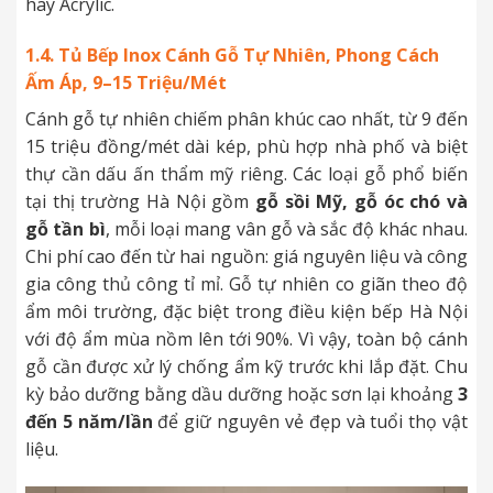
hay Acrylic.
1.4. Tủ Bếp Inox Cánh Gỗ Tự Nhiên, Phong Cách
Ấm Áp, 9–15 Triệu/Mét
Cánh gỗ tự nhiên chiếm phân khúc cao nhất, từ 9 đến
15 triệu đồng/mét dài kép, phù hợp nhà phố và biệt
thự cần dấu ấn thẩm mỹ riêng. Các loại gỗ phổ biến
tại thị trường Hà Nội gồm
gỗ sồi Mỹ, gỗ óc chó và
gỗ tần bì
, mỗi loại mang vân gỗ và sắc độ khác nhau.
Chi phí cao đến từ hai nguồn: giá nguyên liệu và công
gia công thủ công tỉ mỉ. Gỗ tự nhiên co giãn theo độ
ẩm môi trường, đặc biệt trong điều kiện bếp Hà Nội
với độ ẩm mùa nồm lên tới 90%. Vì vậy, toàn bộ cánh
gỗ cần được xử lý chống ẩm kỹ trước khi lắp đặt. Chu
kỳ bảo dưỡng bằng dầu dưỡng hoặc sơn lại khoảng
3
đến 5 năm/lần
để giữ nguyên vẻ đẹp và tuổi thọ vật
liệu.