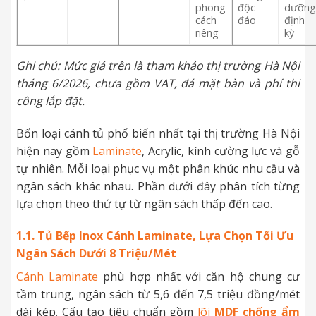
phong
độc
dưỡn
cách
đáo
định
riêng
kỳ
Ghi chú: Mức giá trên là tham khảo thị trường Hà Nội
tháng 6/2026, chưa gồm VAT, đá mặt bàn và phí thi
công lắp đặt.
Bốn loại cánh tủ phổ biến nhất tại thị trường Hà Nội
hiện nay gồm
Laminate
, Acrylic, kính cường lực và gỗ
tự nhiên. Mỗi loại phục vụ một phân khúc nhu cầu và
ngân sách khác nhau. Phần dưới đây phân tích từng
lựa chọn theo thứ tự từ ngân sách thấp đến cao.
1.1. Tủ Bếp Inox Cánh Laminate, Lựa Chọn Tối Ưu
Ngân Sách Dưới 8 Triệu/Mét
Cánh Laminate
phù hợp nhất với căn hộ chung cư
tầm trung, ngân sách từ 5,6 đến 7,5 triệu đồng/mét
dài kép. Cấu tạo tiêu chuẩn gồm
lõi
MDF chống ẩm