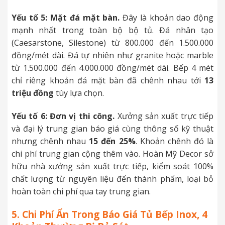
Yếu tố 5: Mặt đá mặt bàn.
Đây là khoản dao động
mạnh nhất trong toàn bộ bộ tủ. Đá nhân tạo
(Caesarstone, Silestone) từ 800.000 đến 1.500.000
đồng/mét dài. Đá tự nhiên như granite hoặc marble
từ 1.500.000 đến 4.000.000 đồng/mét dài. Bếp 4 mét
chỉ riêng khoản đá mặt bàn đã chênh nhau tới
13
triệu đồng
tùy lựa chọn.
Yếu tố 6: Đơn vị thi công.
Xưởng sản xuất trực tiếp
và đại lý trung gian báo giá cùng thông số kỹ thuật
nhưng chênh nhau
15 đến 25%
. Khoản chênh đó là
chi phí trung gian cộng thêm vào. Hoàn Mỹ Decor sở
hữu nhà xưởng sản xuất trực tiếp, kiểm soát 100%
chất lượng từ nguyên liệu đến thành phẩm, loại bỏ
hoàn toàn chi phí qua tay trung gian.
5. Chi Phí Ẩn Trong Báo Giá Tủ Bếp Inox, 4