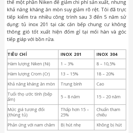
thế một phần Niken để giảm chi phí sản xuất, nhưng
khả năng kháng ăn mòn suy giảm rõ rệt. Tôi đã trực
tiếp kiểm tra nhiều công trình sau 3 đến 5 năm sử
dụng: tủ inox 201 tại các căn bếp chung cư không
thông gió tốt xuất hiện đốm gỉ tại mối hàn và góc
tiếp giáp với bồn rửa.
TIÊU CHÍ
INOX 201
INOX 304
Hàm lượng Niken (Ni)
1 – 3%
8 – 10,5%
Hàm lượng Crom (Cr)
13 – 15%
18 – 20%
Khả năng kháng ăn mòn
Trung bình
Cao
Tuổi thọ ước tính (bếp
5 – 8 năm
15 – 20 năm
ẩm)
Mức giá tương đối
Thấp hơn 15 –
Chuẩn tham
(thùng tủ)
25%
chiếu
Phản ứng với nam châm
Bị hút nhẹ
Không bị hút