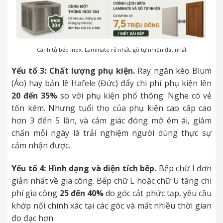
Cánh tủ bếp inox: Laminate rẻ nhất, gỗ tự nhiên đắt nhất
Yếu tố 3: Chất lượng phụ kiện.
Ray ngăn kéo Blum
(Áo) hay bản lề Hafele (Đức) đẩy chi phí phụ kiện lên
20 đến 35%
so với phụ kiện phổ thông. Nghe có vẻ
tốn kém. Nhưng tuổi thọ của phụ kiện cao cấp cao
hơn 3 đến 5 lần, và cảm giác đóng mở êm ái, giảm
chấn mỗi ngày là trải nghiệm người dùng thực sự
cảm nhận được.
Yếu tố 4: Hình dạng và diện tích bếp.
Bếp chữ I đơn
giản nhất về gia công. Bếp chữ L hoặc chữ U tăng chi
phí gia công
25 đến 40%
do góc cắt phức tạp, yêu cầu
khớp nối chính xác tại các góc và mất nhiều thời gian
đo đạc hơn.