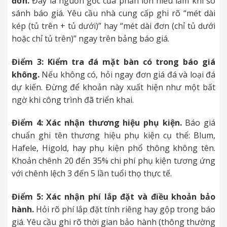
đơn.
Đây là nguồn gốc của phần lớn hiểu lầm khi so
sánh báo giá. Yêu cầu nhà cung cấp ghi rõ “mét dài
kép (tủ trên + tủ dưới)” hay “mét dài đơn (chỉ tủ dưới
hoặc chỉ tủ trên)” ngay trên bảng báo giá.
Điểm 3: Kiểm tra đá mặt bàn có trong báo giá
không.
Nếu không có, hỏi ngay đơn giá đá và loại đá
dự kiến. Đừng để khoản này xuất hiện như một bất
ngờ khi công trình đã triển khai.
Điểm 4: Xác nhận thương hiệu phụ kiện.
Báo giá
chuẩn ghi tên thương hiệu phụ kiện cụ thể: Blum,
Hafele, Higold, hay phụ kiện phổ thông không tên.
Khoản chênh 20 đến 35% chi phí phụ kiện tương ứng
với chênh lệch 3 đến 5 lần tuổi thọ thực tế.
Điểm 5: Xác nhận phí lắp đặt và điều khoản bảo
hành.
Hỏi rõ phí lắp đặt tính riêng hay gộp trong báo
giá. Yêu cầu ghi rõ thời gian bảo hành (thông thường