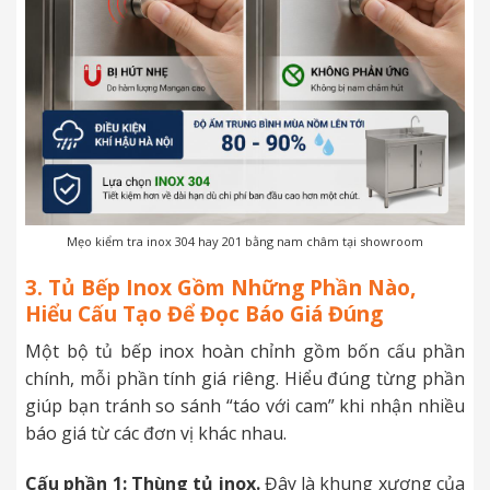
Mẹo kiểm tra inox 304 hay 201 bằng nam châm tại showroom
3. Tủ Bếp Inox Gồm Những Phần Nào,
Hiểu Cấu Tạo Để Đọc Báo Giá Đúng
Một bộ tủ bếp inox hoàn chỉnh gồm bốn cấu phần
chính, mỗi phần tính giá riêng. Hiểu đúng từng phần
giúp bạn tránh so sánh “táo với cam” khi nhận nhiều
báo giá từ các đơn vị khác nhau.
Cấu phần 1: Thùng tủ inox.
Đây là khung xương của