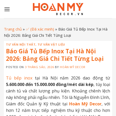
Skip
to
content
Trang chủ
»
✅ (Đã xác minh)
»
Báo Giá Tủ Bếp Inox Tại Hà
Nội 2026: Bảng Giá Chi Tiết Từng Loại
TƯ VẤN NỘI THẤT
,
TƯ VẤN VẬT LIỆU
Báo Giá Tủ Bếp Inox Tại Hà Nội
2026: Bảng Giá Chi Tiết Từng Loại
POSTED ON
3 THÁNG SÁU, 2026
BY
HOÀN MỸ DECOR
Tủ bếp inox
tại Hà Nội năm 2026 dao động từ
5.600.000 đến 15.000.000 đồng/mét dài kép
, tùy loại
cánh tủ và chất lượng phụ kiện. Khoảng chênh lệch
này không phải ngẫu nhiên. Tôi là Nguyễn Đình Lĩnh,
Giám đốc Quản lý Kỹ thuật tại
Hoàn Mỹ Decor
, với
hơn 12 năm trực tiếp nghiệm thu kỹ thuật cho hơn