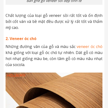
Bàn ghế gỗ veneer sồi đẹp tinh tế
Chất lượng của loại gỗ veneer sồi rất tốt và ổn định
bởi cốt ván và bề mặt đều được xử lý rất tốt và thẩm
mỹ cao.
2. Veneer óc chó
Những đường vân của gỗ và màu sắc
veneer óc chó
khá giống với loại gỗ óc chó tự nhiên. Dát gỗ có màu
hơi nhạt giống màu be, còn tâm gỗ có màu nâu nhạt
của socola.