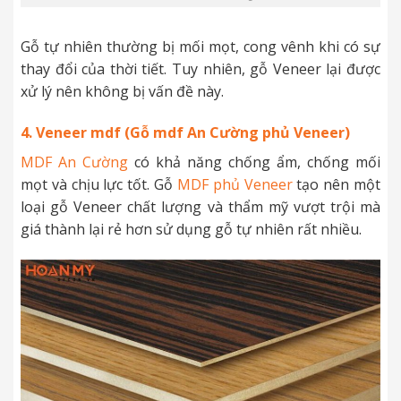
Gỗ tự nhiên thường bị mối mọt, cong vênh khi có sự
thay đổi của thời tiết. Tuy nhiên, gỗ Veneer lại được
xử lý nên không bị vấn đề này.
4. Veneer mdf (Gỗ mdf An Cường phủ Veneer)
MDF An Cường
có khả năng chống ẩm, chống mối
mọt và chịu lực tốt. Gỗ
MDF phủ Veneer
tạo nên một
loại gỗ Veneer chất lượng và thẩm mỹ vượt trội mà
giá thành lại rẻ hơn sử dụng gỗ tự nhiên rất nhiều.