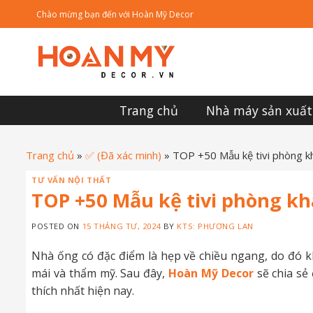
Skip
Chào mừng bạn đến với Hoàn Mỹ Decor
to
content
Trang chủ
Nhà máy sản xuất
Trang chủ
»
✅ (Đã xác minh)
»
TOP +50 Mẫu kệ tivi phòng k
TƯ VẤN NỘI THẤT
TOP +50 Mẫu kệ tivi phòng kh
POSTED ON
15 THÁNG TƯ, 2024
BY
KTS: PHƯƠNG LAN
Nhà ống có đặc điểm là hẹp về chiều ngang, do đó kh
mái và thẩm mỹ. Sau đây,
Hoàn Mỹ Decor
sẽ chia s
thích nhất hiện nay.