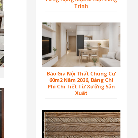
Trình
Báo Giá Nội Thất Chung Cư
60m2 Năm 2026, Bảng Chi
Phí Chi Tiết Từ Xưởng Sản
Xuất