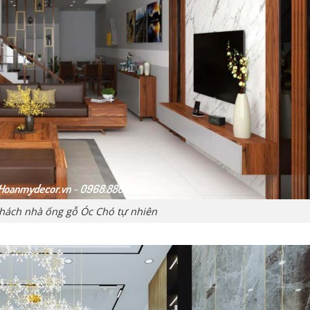
khách nhà ống gỗ Óc Chó tự nhiên