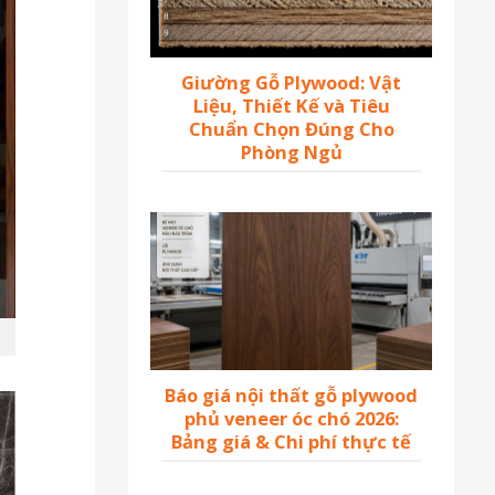
Giường Gỗ Plywood: Vật
Liệu, Thiết Kế và Tiêu
Chuẩn Chọn Đúng Cho
Phòng Ngủ
Báo giá nội thất gỗ plywood
phủ veneer óc chó 2026:
Bảng giá & Chi phí thực tế