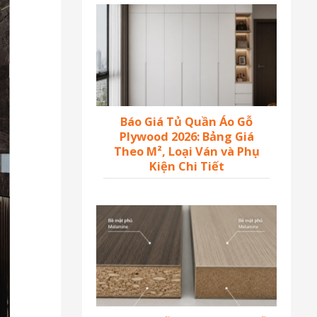
Báo Giá Tủ Quần Áo Gỗ
Plywood 2026: Bảng Giá
Theo M², Loại Ván và Phụ
Kiện Chi Tiết