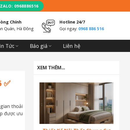
ZALO: 0968886516
hòng Chính
Hotline 24/7
n Quán, Hà Đông
Gọi ngay:
0968 886 516
in Tức
Báo giá
Liên hệ
XEM THÊM...
6 ✅
gian thoải
p được ưu