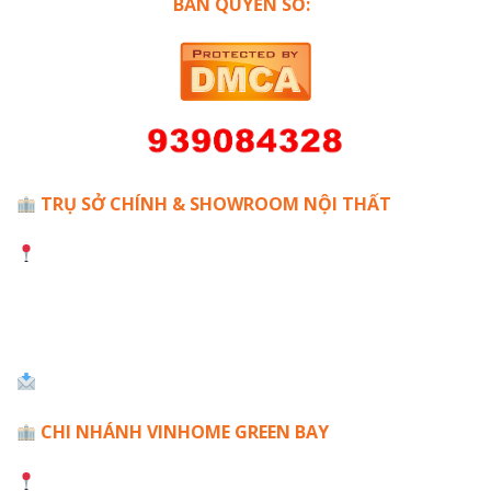
BẢN QUYỀN SỐ:
TRỤ SỞ CHÍNH & SHOWROOM NỘI THẤT
Số A24 TT6 - Phố Bạch Thái Bưởi - Văn Quán - Hà
Đông - Hà Nội
☎️ Hotline: 0968886516
Mail: Hoanmydecor.vn@gmail.com
CHI NHÁNH VINHOME GREEN BAY
Villa Mộc Lan, VinHome Green Bay, Mễ Trì, Nam Từ