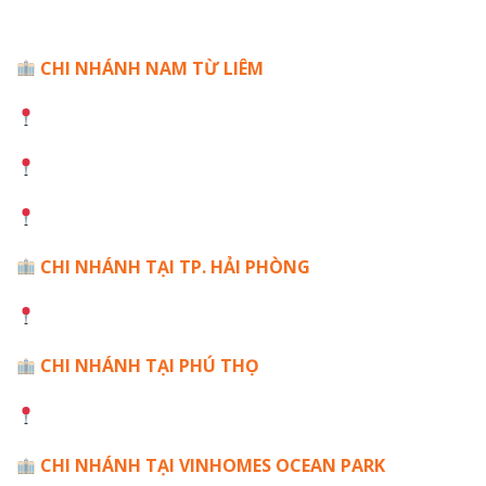
Liêm, Hà Nội
CHI NHÁNH NAM TỪ LIÊM
The Tonkin 2, Vinhome Smart City
SA 3, Vinhome Smart City
HD Mon Hàm Nghi, Nam Từ Liêm, Hà Nội
CHI NHÁNH TẠI TP. HẢI PHÒNG
Số 39 Mạc Đĩnh Chi, Bắc Sơn, Kiến An, Hải Phòng
CHI NHÁNH TẠI PHÚ THỌ
Khu đô thị Nam Đồng Mạ, Việt Trì, Phú Thọ
CHI NHÁNH TẠI VINHOMES OCEAN PARK