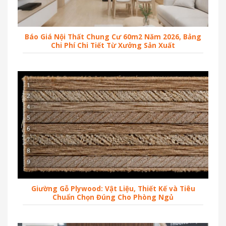
Báo Giá Nội Thất Chung Cư 60m2 Năm 2026, Bảng
Chi Phí Chi Tiết Từ Xưởng Sản Xuất
Giường Gỗ Plywood: Vật Liệu, Thiết Kế và Tiêu
Chuẩn Chọn Đúng Cho Phòng Ngủ