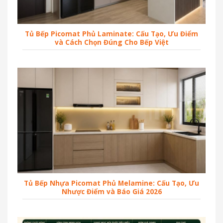
Tủ Bếp Picomat Phủ Laminate: Cấu Tạo, Ưu Điểm
và Cách Chọn Đúng Cho Bếp Việt
Tủ Bếp Nhựa Picomat Phủ Melamine: Cấu Tạo, Ưu
Nhược Điểm và Báo Giá 2026