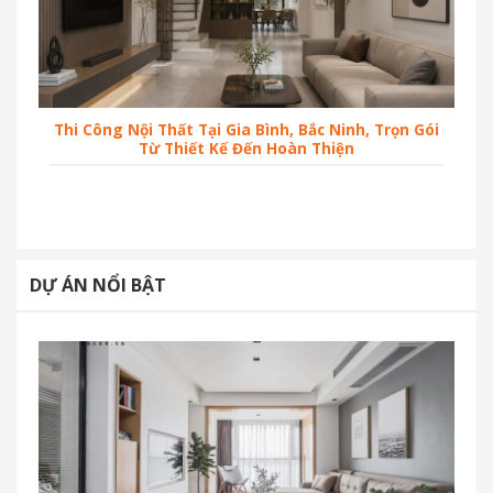
Thi Công Nội Thất Tại Gia Bình, Bắc Ninh, Trọn Gói
Từ Thiết Kế Đến Hoàn Thiện
DỰ ÁN NỔI BẬT