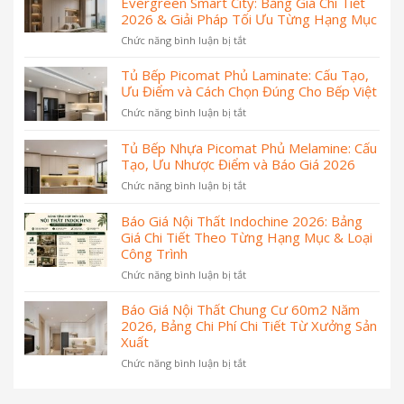
Evergreen Smart City: Bảng Giá Chi Tiết
2026 & Giải Pháp Tối Ưu Từng Hạng Mục
Chức năng bình luận bị tắt
ở
Thiết
Kế
Tủ Bếp Picomat Phủ Laminate: Cấu Tạo,
Nội
Ưu Điểm và Cách Chọn Đúng Cho Bếp Việt
Thất
Chức năng bình luận bị tắt
ở
Chung
Tủ
Cư
Bếp
Tủ Bếp Nhựa Picomat Phủ Melamine: Cấu
Lumière
Picomat
Tạo, Ưu Nhược Điểm và Báo Giá 2026
Evergreen
Phủ
Smart
Chức năng bình luận bị tắt
ở
Laminate:
City:
Tủ
Cấu
Bảng
Bếp
Báo Giá Nội Thất Indochine 2026: Bảng
Tạo,
Giá
Nhựa
Giá Chi Tiết Theo Từng Hạng Mục & Loại
Ưu
Chi
Picomat
Điểm
Công Trình
Tiết
Phủ
và
2026
Chức năng bình luận bị tắt
ở
Melamine:
Cách
&
Báo
Cấu
Chọn
Giải
Giá
Báo Giá Nội Thất Chung Cư 60m2 Năm
Tạo,
Đúng
Pháp
Nội
2026, Bảng Chi Phí Chi Tiết Từ Xưởng Sản
Ưu
Cho
Tối
Thất
Nhược
Xuất
Bếp
Ưu
Indochine
Điểm
Việt
Từng
Chức năng bình luận bị tắt
ở
2026:
và
Hạng
Báo
Bảng
Báo
Mục
Giá
Giá
Giá