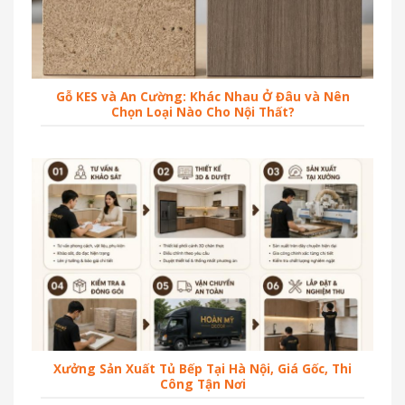
Gỗ KES và An Cường: Khác Nhau Ở Đâu và Nên
Chọn Loại Nào Cho Nội Thất?
Xưởng Sản Xuất Tủ Bếp Tại Hà Nội, Giá Gốc, Thi
Công Tận Nơi