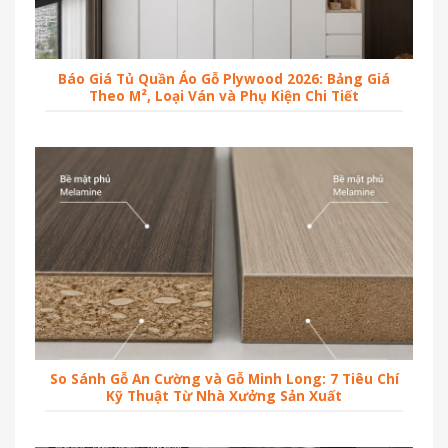
Báo Giá Tủ Quần Áo Gỗ Plywood 2026: Bảng Giá
Theo M², Loại Ván và Phụ Kiện Chi Tiết
So Sánh Gỗ An Cường và Gỗ Minh Long: 7 Tiêu Chí
Kỹ Thuật Từ Nhà Xưởng Sản Xuất