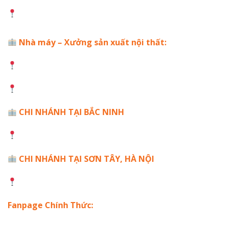
Tòa S1.10 Biển Hồ, Vinhomes Ocean Park, Gia Lâm
Nhà máy – Xưởng sản xuất nội thất:
Cơ sở 1: Phú Đa – Thanh Đa – Phúc Thọ – Hà Nội
Cơ sở 2: Khu Công Nghệ Cao Láng Hòa Lạc – Hà Nội
CHI NHÁNH TẠI BẮC NINH
136 đường Lê Văn Thịnh, Xã Gia Bình, Bắc Ninh
CHI NHÁNH TẠI SƠN TÂY, HÀ NỘI
KĐT HUD phường Sơn Tây, Hà Nội
Fanpage Chính Thức: