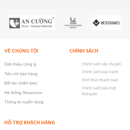
Nội
Chi
2026
Thất
Tiết
Chung
Theo
Cư
Từng
60m2
Hạng
Năm
Mục
2026,
&
Bảng
Loại
Chi
Công
Phí
Trình
CHÍNH SÁCH
VỀ CHÚNG TÔI
Chi
Tiết
Từ
Chính sách vận chuyển
Giới thiệu công ty
Xưởng
Sản
Chính sách bảo hành
Tiêu chí bán hàng
Xuất
Hình thức thanh toán
Đối tác chiến lược
Chính sách bảo mật
Hệ thống Showroom
thông tin
Thông tin tuyển dụng
HỖ TRỢ KHÁCH HÀNG