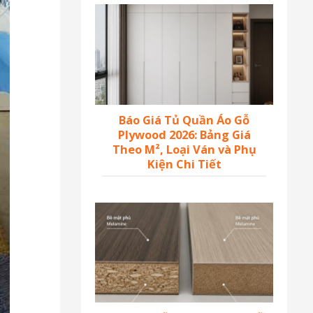
Báo Giá Tủ Quần Áo Gỗ
Plywood 2026: Bảng Giá
Theo M², Loại Ván và Phụ
Kiện Chi Tiết