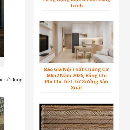
Trình
Báo Giá Nội Thất Chung Cư
60m2 Năm 2026, Bảng Chi
ợc sử dụng
Phí Chi Tiết Từ Xưởng Sản
Xuất