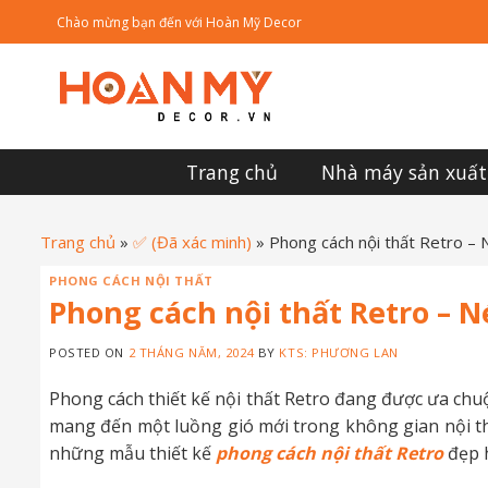
Skip
Chào mừng bạn đến với Hoàn Mỹ Decor
to
content
Trang chủ
Nhà máy sản xuất
Trang chủ
»
✅ (Đã xác minh)
»
Phong cách nội thất Retro – 
PHONG CÁCH NỘI THẤT
Phong cách nội thất Retro – N
POSTED ON
2 THÁNG NĂM, 2024
BY
KTS: PHƯƠNG LAN
Phong cách thiết kế nội thất Retro đang được ưa chu
mang đến một luồng gió mới trong không gian nội thấ
những mẫu thiết kế
phong cách nội thất Retro
đẹp h