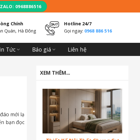
ZALO: 0968886516
hòng Chính
Hotline 24/7
n Quán, Hà Đông
Gọi ngay:
0968 886 516
in Tức
Báo giá
Liên hệ
XEM THÊM...
đáo mới lạ
ến bạn đọc