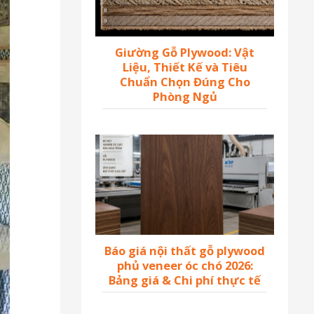
Giường Gỗ Plywood: Vật
Liệu, Thiết Kế và Tiêu
Chuẩn Chọn Đúng Cho
Phòng Ngủ
Báo giá nội thất gỗ plywood
phủ veneer óc chó 2026:
Bảng giá & Chi phí thực tế