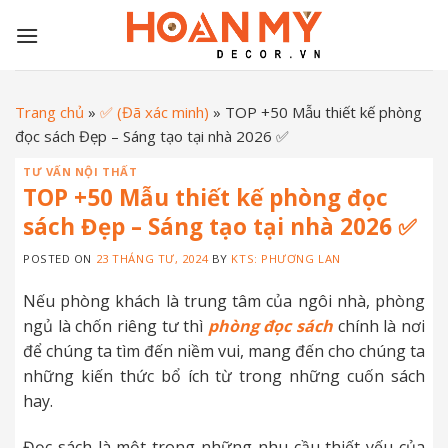
Skip
to
content
Trang chủ
»
✅ (Đã xác minh)
»
TOP +50 Mẫu thiết kế phòng
đọc sách Đẹp – Sáng tạo tại nhà 2026 ✅
TƯ VẤN NỘI THẤT
TOP +50 Mẫu thiết kế phòng đọc
sách Đẹp – Sáng tạo tại nhà 2026 ✅
POSTED ON
23 THÁNG TƯ, 2024
BY
KTS: PHƯƠNG LAN
Nếu phòng khách là trung tâm của ngôi nhà, phòng
ngủ là chốn riêng tư thì
phòng đọc sách
chính là nơi
để chúng ta tìm đến niềm vui, mang đến cho chúng ta
những kiến thức bổ ích từ trong những cuốn sách
hay.
Đọc sách là một trong những nhu cầu thiết yếu của