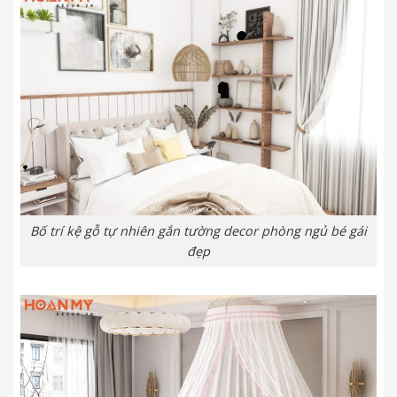
Bố trí kệ gỗ tự nhiên gắn tường decor phòng ngủ bé gái
đẹp