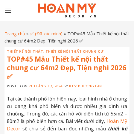
Skip
to
content
Trang chủ
»
✅ (Đã xác minh)
»
TOP#45 Mẫu Thiết kế nội thất
chung cư 64m2 Đẹp, Tiện nghi 2026 ✅
THIẾT KẾ NỘI THẤT
,
THIẾT KẾ NỘI THẤT CHUNG CƯ
TOP#45 Mẫu Thiết kế nội thất
chung cư 64m2 Đẹp, Tiện nghi 2026
✅
POSTED ON
21 THÁNG TƯ, 2024
BY
KTS: PHƯƠNG LAN
Tại các thành phố lớn hiện nay, loại hình nhà ở chung
cư đang khá phổ biến và được nhiều gia đình ưa
chuộng. Trong đó, các căn hộ với diện tích từ 55m2 –
80m2 là phổ biến hơn cả. Bài viết dưới đây,
Hoàn Mỹ
Decor
sẽ chia sẻ đến bạn đọc những mẫu
thiết kế