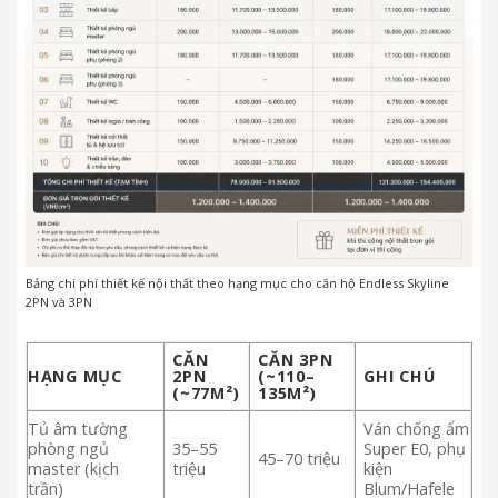
Bảng chi phí thiết kế nội thất theo hạng mục cho căn hộ Endless Skyline
2PN và 3PN
CĂN
CĂN 3PN
HẠNG MỤC
2PN
(~110–
GHI CHÚ
(~77M²)
135M²)
Tủ âm tường
Ván chống ẩm
phòng ngủ
35–55
Super E0, phụ
45–70 triệu
master (kịch
triệu
kiện
trần)
Blum/Hafele