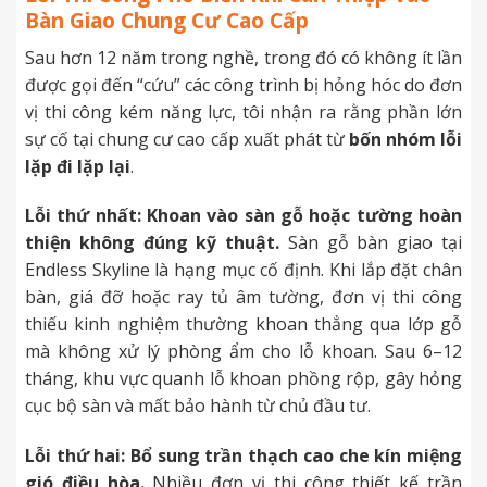
Bàn Giao Chung Cư Cao Cấp
Sau hơn 12 năm trong nghề, trong đó có không ít lần
được gọi đến “cứu” các công trình bị hỏng hóc do đơn
vị thi công kém năng lực, tôi nhận ra rằng phần lớn
sự cố tại chung cư cao cấp xuất phát từ
bốn nhóm lỗi
lặp đi lặp lại
.
Lỗi thứ nhất: Khoan vào sàn gỗ hoặc tường hoàn
thiện không đúng kỹ thuật.
Sàn gỗ bàn giao tại
Endless Skyline là hạng mục cố định. Khi lắp đặt chân
bàn, giá đỡ hoặc ray tủ âm tường, đơn vị thi công
thiếu kinh nghiệm thường khoan thẳng qua lớp gỗ
mà không xử lý phòng ẩm cho lỗ khoan. Sau 6–12
tháng, khu vực quanh lỗ khoan phồng rộp, gây hỏng
cục bộ sàn và mất bảo hành từ chủ đầu tư.
Lỗi thứ hai: Bổ sung trần thạch cao che kín miệng
gió điều hòa.
Nhiều đơn vị thi công thiết kế trần