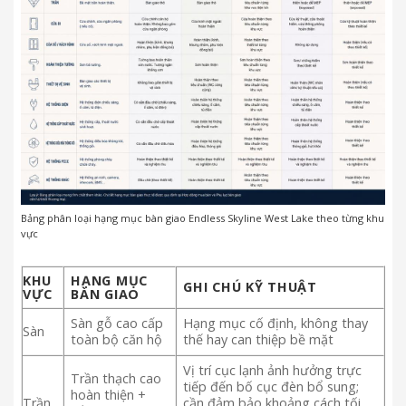
Bảng phân loại hạng mục bàn giao Endless Skyline West Lake theo từng khu
vực
KHU
HẠNG MỤC
GHI CHÚ KỸ THUẬT
VỰC
BÀN GIAO
Sàn gỗ cao cấp
Hạng mục cố định, không thay
Sàn
toàn bộ căn hộ
thế hay can thiệp bề mặt
Vị trí cục lạnh ảnh hưởng trực
Trần thạch cao
tiếp đến bố cục đèn bổ sung;
hoàn thiện +
Trần
cần đảm bảo khoảng cách tối