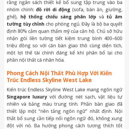
rằng ngân sách thiết kế bổ sung tập trung vào ba
nhóm chính:
đồ rời di động
(sofa, bàn ăn, giường,
ghế),
hệ thống chiếu sáng phân lớp
và
tủ âm
tường tùy chỉnh
cho phòng ngủ. Đây là bộ ba quyết
định 80% cảm quan thẩm mỹ của căn hộ. Chủ sở hữu
nhận gói liền tường tiết kiệm trung bình 400–600
triệu đồng so với căn bàn giao thô cùng diện tích,
một lợi thế tài chính đáng kể khi phân bổ lại cho
phần nội thất cá nhân hóa.
Phong Cách Nội Thất Phù Hợp Với Kiến
Trúc Endless Skyline West Lake
Kiến trúc Endless Skyline West Lake mang ngôn ngữ
Singapore luxury
với đường nét sạch, vật liệu tự
nhiên và bảng màu trung tính. Phần bàn giao đã
thiết lập một “nền tảng ngôn ngữ” nhất định. Nội
thất bổ sung cần tiếp nối ngôn ngữ đó, không xung
đột với nó. Ba hướng phong cách tương thích tốt