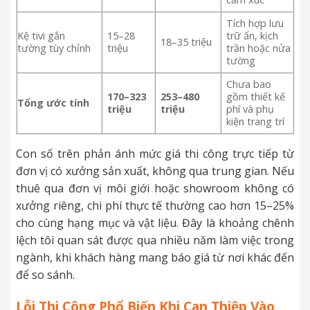
Tích hợp lưu
Kệ tivi gắn
15–28
trữ ẩn, kịch
18–35 triệu
tường tùy chỉnh
triệu
trần hoặc nửa
tường
Chưa bao
170–323
253–480
gồm thiết kế
Tổng ước tính
triệu
triệu
phí và phụ
kiện trang trí
Con số trên phản ánh mức giá thi công trực tiếp từ
đơn vị có xưởng sản xuất, không qua trung gian. Nếu
thuê qua đơn vị môi giới hoặc showroom không có
xưởng riêng, chi phí thực tế thường cao hơn 15–25%
cho cùng hạng mục và vật liệu. Đây là khoảng chênh
lệch tôi quan sát được qua nhiều năm làm việc trong
ngành, khi khách hàng mang báo giá từ nơi khác đến
để so sánh.
Lỗi Thi Công Phổ Biến Khi Can Thiệp Vào