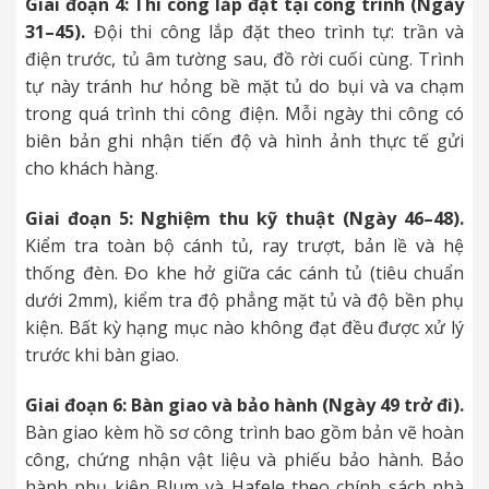
Giai đoạn 4: Thi công lắp đặt tại công trình (Ngày
31–45).
Đội thi công lắp đặt theo trình tự: trần và
điện trước, tủ âm tường sau, đồ rời cuối cùng. Trình
tự này tránh hư hỏng bề mặt tủ do bụi và va chạm
trong quá trình thi công điện. Mỗi ngày thi công có
biên bản ghi nhận tiến độ và hình ảnh thực tế gửi
cho khách hàng.
Giai đoạn 5: Nghiệm thu kỹ thuật (Ngày 46–48).
Kiểm tra toàn bộ cánh tủ, ray trượt, bản lề và hệ
thống đèn. Đo khe hở giữa các cánh tủ (tiêu chuẩn
dưới 2mm), kiểm tra độ phẳng mặt tủ và độ bền phụ
kiện. Bất kỳ hạng mục nào không đạt đều được xử lý
trước khi bàn giao.
Giai đoạn 6: Bàn giao và bảo hành (Ngày 49 trở đi).
Bàn giao kèm hồ sơ công trình bao gồm bản vẽ hoàn
công, chứng nhận vật liệu và phiếu bảo hành. Bảo
hành phụ kiện Blum và Hafele theo chính sách nhà