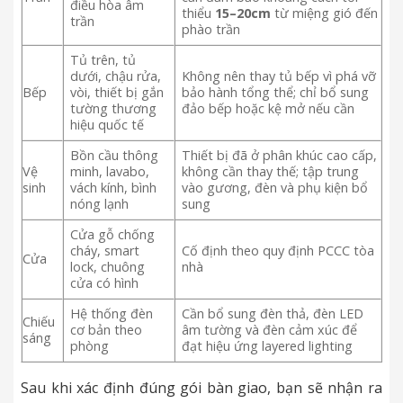
điều hòa âm
thiểu
15–20cm
từ miệng gió đến
trần
phào trần
Tủ trên, tủ
dưới, chậu rửa,
Không nên thay tủ bếp vì phá vỡ
Bếp
vòi, thiết bị gắn
bảo hành tổng thể; chỉ bổ sung
tường thương
đảo bếp hoặc kệ mở nếu cần
hiệu quốc tế
Bồn cầu thông
Thiết bị đã ở phân khúc cao cấp,
Vệ
minh, lavabo,
không cần thay thế; tập trung
sinh
vách kính, bình
vào gương, đèn và phụ kiện bổ
nóng lạnh
sung
Cửa gỗ chống
cháy, smart
Cố định theo quy định PCCC tòa
Cửa
lock, chuông
nhà
cửa có hình
Hệ thống đèn
Cần bổ sung đèn thả, đèn LED
Chiếu
cơ bản theo
âm tường và đèn cảm xúc để
sáng
phòng
đạt hiệu ứng layered lighting
Sau khi xác định đúng gói bàn giao, bạn sẽ nhận ra