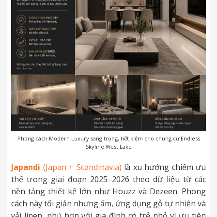
Phong cách Modern Luxury sang trọng, tiết kiệm cho chung cư Endless
Skyline West Lake
Japandi
(Japan + Scandinavia)
là xu hướng chiếm ưu
thế trong giai đoạn 2025–2026 theo dữ liệu từ các
nền tảng thiết kế lớn như Houzz và Dezeen. Phong
cách này tối giản nhưng ấm, ứng dụng gỗ tự nhiên và
vải linen, phù hợp với gia đình có trẻ nhỏ vì ưu tiên