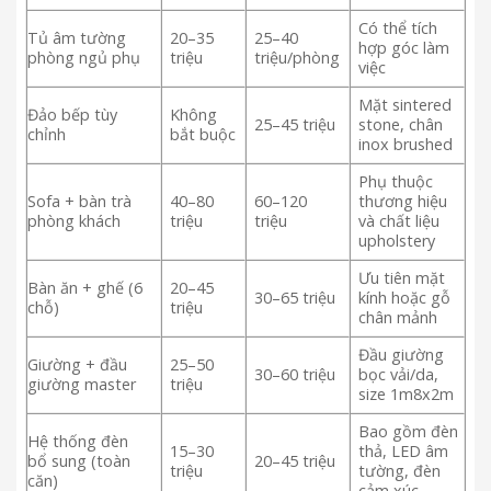
Có thể tích
Tủ âm tường
20–35
25–40
hợp góc làm
phòng ngủ phụ
triệu
triệu/phòng
việc
Mặt sintered
Đảo bếp tùy
Không
25–45 triệu
stone, chân
chỉnh
bắt buộc
inox brushed
Phụ thuộc
Sofa + bàn trà
40–80
60–120
thương hiệu
phòng khách
triệu
triệu
và chất liệu
upholstery
Ưu tiên mặt
Bàn ăn + ghế (6
20–45
30–65 triệu
kính hoặc gỗ
chỗ)
triệu
chân mảnh
Đầu giường
Giường + đầu
25–50
30–60 triệu
bọc vải/da,
giường master
triệu
size 1m8x2m
Bao gồm đèn
Hệ thống đèn
15–30
thả, LED âm
bổ sung (toàn
20–45 triệu
triệu
tường, đèn
căn)
cảm xúc