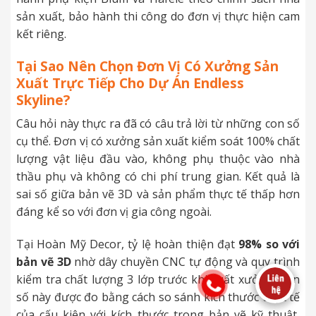
sản xuất, bảo hành thi công do đơn vị thực hiện cam
kết riêng.
Tại Sao Nên Chọn Đơn Vị Có Xưởng Sản
Xuất Trực Tiếp Cho Dự Án Endless
Skyline?
Câu hỏi này thực ra đã có câu trả lời từ những con số
cụ thể. Đơn vị có xưởng sản xuất kiểm soát 100% chất
lượng vật liệu đầu vào, không phụ thuộc vào nhà
thầu phụ và không có chi phí trung gian. Kết quả là
sai số giữa bản vẽ 3D và sản phẩm thực tế thấp hơn
đáng kể so với đơn vị gia công ngoài.
Tại Hoàn Mỹ Decor, tỷ lệ hoàn thiện đạt
98% so với
bản vẽ 3D
nhờ dây chuyền CNC tự động và quy trình
kiểm tra chất lượng 3 lớp trước khi xuất xưởng. Con
số này được đo bằng cách so sánh kích thước thực tế
của cấu kiện với kích thước trong bản vẽ kỹ thuật,