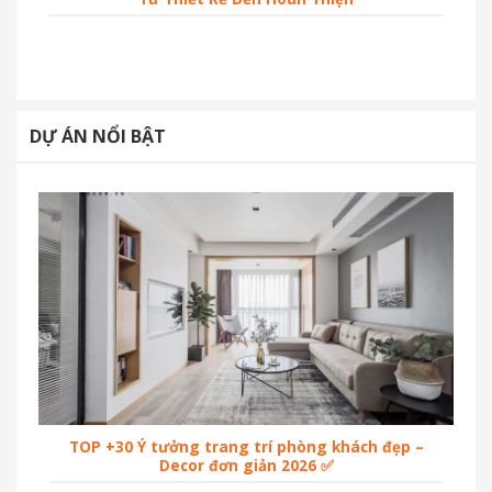
DỰ ÁN NỔI BẬT
TOP +30 Ý tưởng trang trí phòng khách đẹp –
Decor đơn giản 2026 ✅