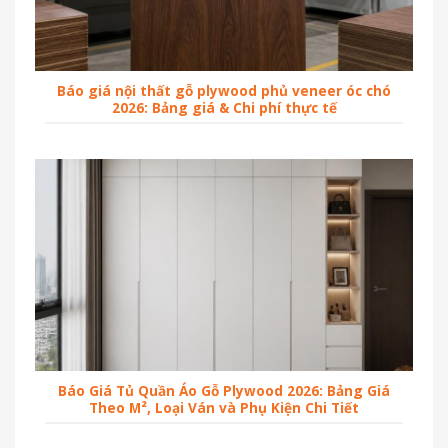
Báo giá nội thất gỗ plywood phủ veneer óc chó
2026: Bảng giá & Chi phí thực tế
Báo Giá Tủ Quần Áo Gỗ Plywood 2026: Bảng Giá
Theo M², Loại Ván và Phụ Kiện Chi Tiết