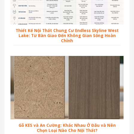
Thiết Kế Nội Thất Chung Cư Endless Skyline West
Lake: Từ Bàn Giao Đến Không Gian Sống Hoàn
Chỉnh
Gỗ KES và An Cường: Khác Nhau Ở Đâu và Nên
Chọn Loại Nào Cho Nội Thất?