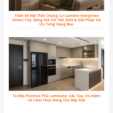
Thiết Kế Nội Thất Chung Cư Lumière Evergreen
Smart City: Bảng Giá Chi Tiết 2026 & Giải Pháp Tối
Ưu Từng Hạng Mục
Tủ Bếp Picomat Phủ Laminate: Cấu Tạo, Ưu Điểm
và Cách Chọn Đúng Cho Bếp Việt