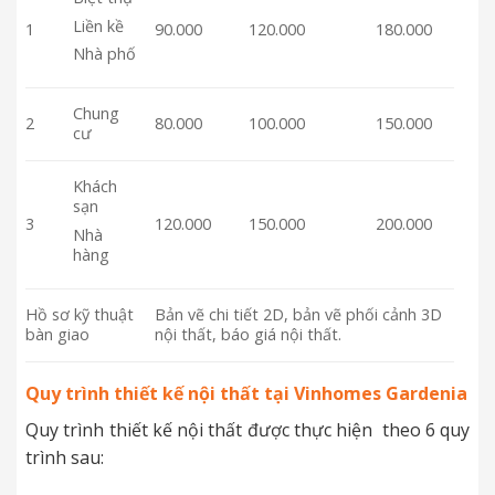
Liền kề
1
90.000
120.000
180.000
Nhà phố
Chung
2
80.000
100.000
150.000
cư
Khách
sạn
3
120.000
150.000
200.000
Nhà
hàng
Hồ sơ kỹ thuật
Bản vẽ chi tiết 2D, bản vẽ phối cảnh 3D
bàn giao
nội thất, báo giá nội thất.
Quy trình thiết kế nội thất tại
Vinhomes Gardenia
Quy trình thiết kế nội thất được thực hiện theo 6 quy
trình sau: