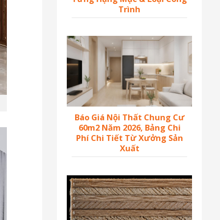
Trình
Báo Giá Nội Thất Chung Cư
60m2 Năm 2026, Bảng Chi
Phí Chi Tiết Từ Xưởng Sản
Xuất