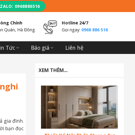
ZALO: 0968886516
hòng Chính
Hotline 24/7
n Quán, Hà Đông
Gọi ngay:
0968 886 516
in Tức
Báo giá
Liên hệ
XEM THÊM...
 nghi
ả gia đình.
ời bạn đọc