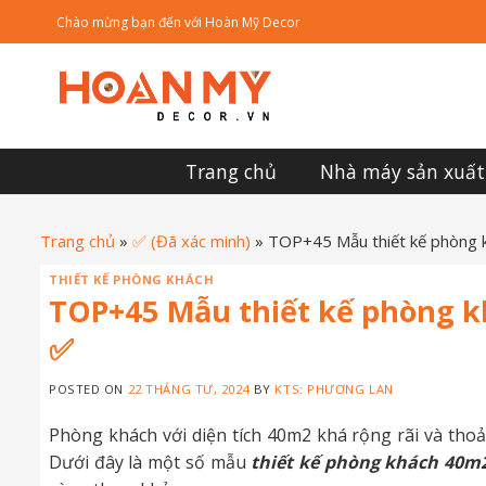
Skip
Chào mừng bạn đến với Hoàn Mỹ Decor
to
content
Trang chủ
Nhà máy sản xuất
Trang chủ
»
✅ (Đã xác minh)
»
TOP+45 Mẫu thiết kế phòng k
THIẾT KẾ PHÒNG KHÁCH
TOP+45 Mẫu thiết kế phòng k
✅
POSTED ON
22 THÁNG TƯ, 2024
BY
KTS: PHƯƠNG LAN
Phòng khách với diện tích 40m2 khá rộng rãi và thoải
Dưới đây là một số mẫu
thiết kế phòng khách 40m