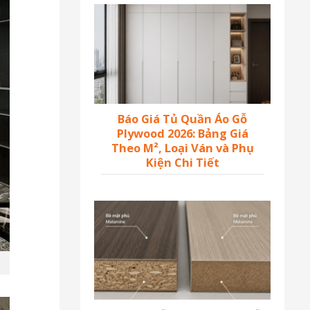
Báo Giá Tủ Quần Áo Gỗ
Plywood 2026: Bảng Giá
Theo M², Loại Ván và Phụ
Kiện Chi Tiết