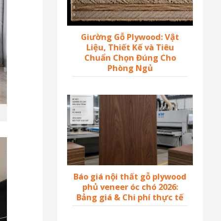
Giường Gỗ Plywood: Vật
Liệu, Thiết Kế và Tiêu
Chuẩn Chọn Đúng Cho
Phòng Ngủ
Báo giá nội thất gỗ plywood
phủ veneer óc chó 2026:
Bảng giá & Chi phí thực tế