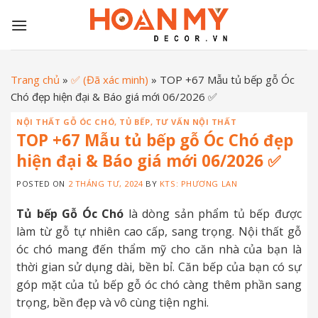
Skip
to
content
Trang chủ
»
✅ (Đã xác minh)
»
TOP +67 Mẫu tủ bếp gỗ Óc
Chó đẹp hiện đại & Báo giá mới 06/2026 ✅
NỘI THẤT GỖ ÓC CHÓ
,
TỦ BẾP
,
TƯ VẤN NỘI THẤT
TOP +67 Mẫu tủ bếp gỗ Óc Chó đẹp
hiện đại & Báo giá mới 06/2026 ✅
POSTED ON
2 THÁNG TƯ, 2024
BY
KTS: PHƯƠNG LAN
Tủ bếp Gỗ Óc Chó
là dòng sản phẩm tủ bếp được
làm từ gỗ tự nhiên cao cấp, sang trọng. Nội thất gỗ
óc chó mang đến thẩm mỹ cho căn nhà của bạn là
thời gian sử dụng dài, bền bỉ. Căn bếp của bạn có sự
góp mặt của tủ bếp gỗ óc chó càng thêm phần sang
trọng, bền đẹp và vô cùng tiện nghi.