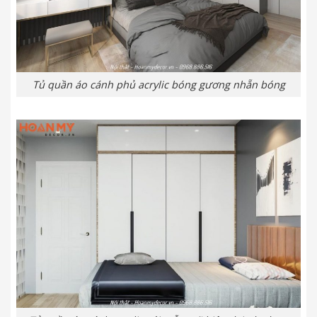
Tủ quần áo cánh phủ acrylic bóng gương nhẵn bóng