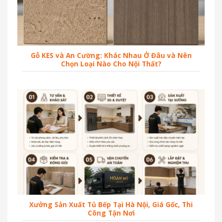
Gỗ KES và An Cường: Khác Nhau Ở Đâu và Nên
Chọn Loại Nào Cho Nội Thất?
Xưởng Sản Xuất Tủ Bếp Tại Hà Nội, Giá Gốc, Thi
Công Tận Nơi