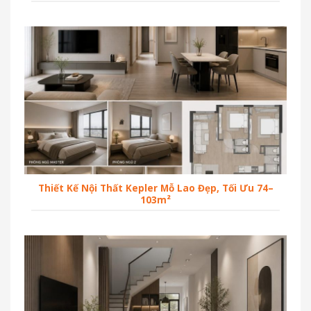
Thiết Kế Nội Thất Kepler Mỗ Lao Đẹp, Tối Ưu 74–
103m²