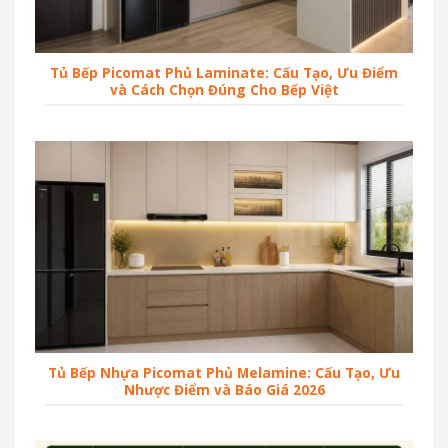
Tủ Bếp Picomat Phủ Laminate: Cấu Tạo, Ưu Điểm
và Cách Chọn Đúng Cho Bếp Việt
Tủ Bếp Nhựa Picomat Phủ Melamine: Cấu Tạo, Ưu
Nhược Điểm và Báo Giá 2026