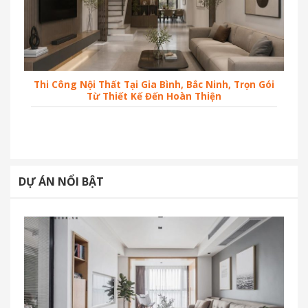
Thi Công Nội Thất Tại Gia Bình, Bắc Ninh, Trọn Gói
Từ Thiết Kế Đến Hoàn Thiện
DỰ ÁN NỔI BẬT