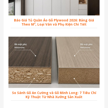
Báo Giá Tủ Quần Áo Gỗ Plywood 2026: Bảng Giá
Theo M², Loại Ván và Phụ Kiện Chi Tiết
So Sánh Gỗ An Cường và Gỗ Minh Long: 7 Tiêu Chí
Kỹ Thuật Từ Nhà Xưởng Sản Xuất