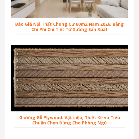
Báo Giá Nội Thất Chung Cư 60m2 Năm 2026, Bảng
Chi Phí Chi Tiết Từ Xưởng Sản Xuất
Giường Gỗ Plywood: Vật Liệu, Thiết Kế và Tiêu
Chuẩn Chọn Đúng Cho Phòng Ngủ