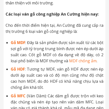
thân thiện với môi trường.
Các loại ván gỗ công nghiệp An Cường hiện nay:
Cho đến thời điểm hiện tại, An Cường đã cung cấp ra
thị trường 6 loại ván gỗ công nghiệp là:
Gỗ MDF
: Đây là sản phẩm được sản xuất từ các bột
sợi gỗ với tỷ trọng trung bình được nén ép dưới áp
suất cao. Cốt gỗ MDF có đa dạng về độ dày, có 2
loại phổ biến là MDF thường và
MDF chống ẩm
.
Gỗ HDF
: Tương tự MDF, ván gỗ HDF được nén ép
dưới áp suất cao và có độ mịn cũng như độ chặt
cao hơn MDF, do đó HDF có khả năng chịu lựa và
chống ẩm khá tốt.
Gỗ MFC
(Ván Dăm): Các dăm gỗ được trộn với keo
đặc chủng và nén ép tạo nên ván dăm MFC. Loại
ván này có giá thành khá rẻ, mẫu mã đa dạng nên