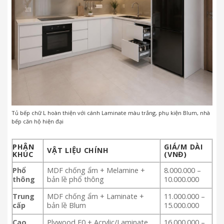
Tủ bếp chữ L hoàn thiện với cánh Laminate màu trắng, phụ kiện Blum, nhà
bếp căn hộ hiện đại
PHÂN
GIÁ/M DÀI
VẬT LIỆU CHÍNH
KHÚC
(VNĐ)
Phổ
MDF chống ẩm + Melamine +
8.000.000 –
thông
bản lề phổ thông
10.000.000
Trung
MDF chống ẩm + Laminate +
11.000.000 –
cấp
bản lề Blum
15.000.000
Cao
Plywood E0 + Acrylic/Laminate
16.000.000 –