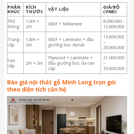
PHÂN
KÍCH
GIÁ/BỘ
VẬT LIỆU
KHÚC
THƯỚC
(VNĐ)
Phổ
1,6m ×
8.000.000 –
MDF + Melamine
thông
2m
12.000.000
13.000.000
Trung
1,8m ×
MDF + Laminate + đầu
–
cấp
2m
giường bọc da/vải
20.000.000
Plywood + Laminate +
21.000.000
Cao
2m × 2m
đầu giường bọc da cao
–
cấp
cấp
35.000.000
Báo giá nội thất gỗ Minh Long trọn gói
theo diện tích căn hộ