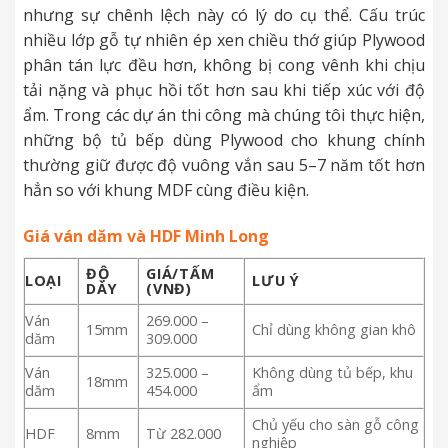
nhưng sự chênh lệch này có lý do cụ thể. Cấu trúc
nhiều lớp gỗ tự nhiên ép xen chiều thớ giúp Plywood
phân tán lực đều hơn, không bị cong vênh khi chịu
tải nặng và phục hồi tốt hơn sau khi tiếp xúc với độ
ẩm. Trong các dự án thi công mà chúng tôi thực hiện,
những bộ tủ bếp dùng Plywood cho khung chính
thường giữ được độ vuông vắn sau 5–7 năm tốt hơn
hẳn so với khung MDF cùng điều kiện.
Giá ván dăm và HDF Minh Long
ĐỘ
GIÁ/TẤM
LOẠI
LƯU Ý
DÀY
(VNĐ)
Ván
269.000 –
15mm
Chỉ dùng không gian khô
dăm
309.000
Ván
325.000 –
Không dùng tủ bếp, khu
18mm
dăm
454.000
ẩm
Chủ yếu cho sàn gỗ công
HDF
8mm
Từ 282.000
nghiệp