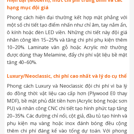
Hiện đại (Modern), mức chi phí trung bình và các
hạng mục đội giá
Phong cách hiện đại thường kết hợp mặt phẳng với
một số chi tiết tạo điểm nhấn như chỉ âm, tay nắm ẩn,
ô kính hoặc đèn LED viền. Những chi tiết này đội giá
nhân công lên 15–25% và tăng chi phí phụ kiện thêm
10–20%. Laminate vân gỗ hoặc Acrylic mờ thường
được dùng thay Melamine, đẩy chi phí vật liệu bề mặt
tăng 40–60%.
Luxury/Neoclassic, chi phí cao nhất và lý do cụ thể
Phong cách Luxury và Neoclassic đội chi phí vì ba lý
do đồng thời: vật liệu cao cấp hơn (Plywood E0 thay
MDF), bề mặt phủ đắt tiền hơn (Acrylic bóng hoặc sơn
PU) và nhân công CNC chi tiết tạo hình phức tạp tăng
20–35%. Các đường chỉ nổi, cột giả, đầu tủ tạo hình và
phụ kiện mạ vàng hoặc inox đánh bóng đều cộng
thêm chi phí đáng kể vào tổng dự toán. Với phong