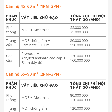
Căn hộ 45–60 m² (1PN–2PN)
PHÂN
TỔNG CHI PHÍ NỘI
VẬT LIỆU CHỦ ĐẠO
KHÚC
THẤT GỖ (VNĐ)
Phổ
55.000.000 –
MDF + Melamine
thông
75.000.000
Trung
MDF chống ẩm +
80.000.000 –
cấp
Laminate + Blum
110.000.000
Plywood +
Cao
120.000.000 –
Acrylic/Laminate cao cấp +
cấp
160.000.000
Blum đầy đủ
Căn hộ 65–90 m² (2PN–3PN)
PHÂN
TỔNG CHI PHÍ NỘI
VẬT LIỆU CHỦ ĐẠO
KHÚC
THẤT GỖ (VNĐ)
Phổ
80.000.000 –
MDF + Melamine
thông
110.000.000
Trung
MDF chống ẩm +
120.000.000 –