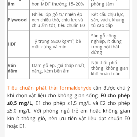
ẩm
hơn MDF thường 15–20%
phòng tắm
Nhiều lớp gỗ tự nhiên ép
Kết cấu chịu lực,
Plywood
xen chiều thớ, chịu lực và
sàn, vách, khung
chịu ẩm tốt, tiêu chuẩn E0
tủ cao cấp
Sàn gỗ công
Tỷ trọng ≥800 kg/m³, bề
nghiệp, ít dùng
HDF
mặt cứng và mịn
trong nội thất
đứng
Nội thất phổ
Ván
Dăm gỗ ép, giá thấp nhất,
thông, không gian
dăm
nặng, kém bền ẩm
khô hoàn toàn
Tiêu chuẩn phát thải formaldehyde
cần được chú ý
khi chọn vật liệu cho không gian sống.
E0 cho phép
≤0,5 mg/L
, E1 cho phép ≤1,5 mg/L và E2 cho phép
≤5,0 mg/L. Với phòng ngủ trẻ em hoặc không gian
kín ít thông gió, nên ưu tiên vật liệu đạt chuẩn E0
hoặc E1.