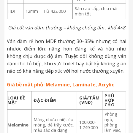
Sàn cao cấp, chịu mài
HDF
12mm
Từ 422.000
mòn tốt
Giá cốt ván dăm thường – không chống ẩm , khổ 4×8
Ván dăm rẻ hơn MDF thường 30–35% nhưng có hai
nhược điểm lớn: nặng hơn đáng kể và hầu như
không chịu được độ ẩm. Tuyệt đối không dùng ván
dăm cho tủ bếp, khu vực toilet hay bất kỳ không gian
nào có khả năng tiếp xúc với hơi nước thường xuyên.
Giá bề mặt phủ: Melamine, Laminate, Acrylic
PHÙ
LOẠI BỀ
GIÁ/TẤM
ĐẶC ĐIỂM
HỢP
MẶT
(VNĐ)
CHO
Phòng
Màng nhựa nhiệt ép
ngủ,
100.000-
Melamine
mỏng, dễ trầy xước,
phòng
1.749.000
màu sắc đa dạng
làm việc,