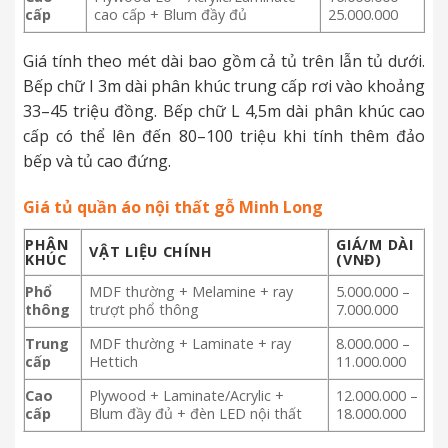
cấp
cao cấp + Blum đầy đủ
25.000.000
Giá tính theo mét dài bao gồm cả tủ trên lẫn tủ dưới.
Bếp chữ I 3m dài phân khúc trung cấp rơi vào khoảng
33–45 triệu đồng. Bếp chữ L 4,5m dài phân khúc cao
cấp có thể lên đến 80–100 triệu khi tính thêm đảo
bếp và tủ cao đứng.
Giá tủ quần áo nội thất gỗ Minh Long
PHÂN
GIÁ/M DÀI
VẬT LIỆU CHÍNH
KHÚC
(VNĐ)
Phổ
MDF thường + Melamine + ray
5.000.000 –
thông
trượt phổ thông
7.000.000
Trung
MDF thường + Laminate + ray
8.000.000 –
cấp
Hettich
11.000.000
Cao
Plywood + Laminate/Acrylic +
12.000.000 –
cấp
Blum đầy đủ + đèn LED nội thất
18.000.000