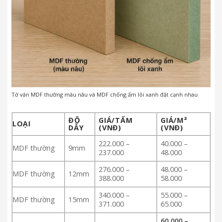
Tờ ván MDF thường màu nâu và MDF chống ẩm lõi xanh đặt cạnh nhau
ĐỘ
GIÁ/TẤM
GIÁ/M²
LOẠI
DÀY
(VNĐ)
(VNĐ)
222.000
–
40.000 –
MDF thường
9mm
237.000
48.000
276.000
–
48.000 –
MDF thường
12mm
388.000
58.000
340.000 –
55.000 –
MDF thường
15mm
371.000
65.000
60.000 –