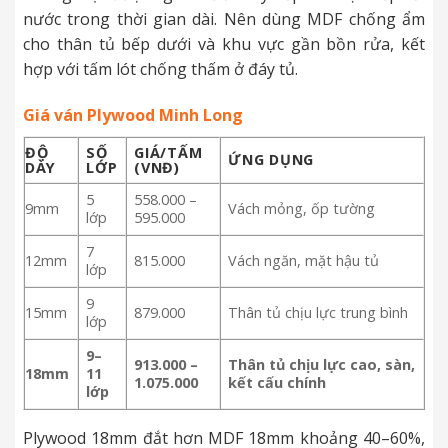
nước trong thời gian dài. Nên dùng MDF chống ẩm
cho thân tủ bếp dưới và khu vực gần bồn rửa, kết
hợp với tấm lót chống thấm ở đáy tủ.
Giá ván Plywood Minh Long
ĐỘ
SỐ
GIÁ/TẤM
ỨNG DỤNG
DÀY
LỚP
(VNĐ)
5
558.000 –
9mm
Vách mỏng, ốp tường
lớp
595.000
7
12mm
815.000
Vách ngăn, mặt hậu tủ
lớp
9
15mm
879.000
Thân tủ chịu lực trung bình
lớp
9–
913.000 –
Thân tủ chịu lực cao, sàn,
18mm
11
1.075.000
kết cấu chính
lớp
Plywood 18mm đắt hơn MDF 18mm khoảng 40–60%,