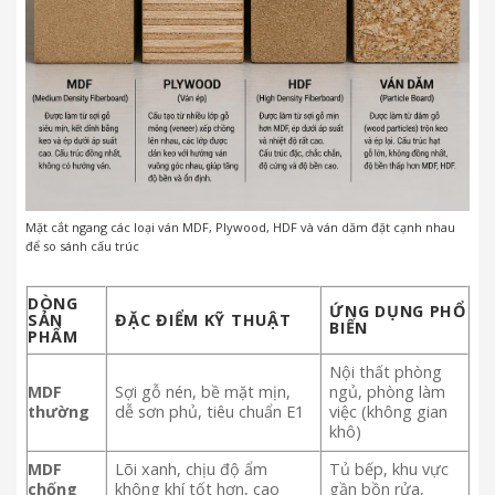
Mặt cắt ngang các loại ván MDF, Plywood, HDF và ván dăm đặt cạnh nhau
để so sánh cấu trúc
DÒNG
ỨNG DỤNG PHỔ
SẢN
ĐẶC ĐIỂM KỸ THUẬT
BIẾN
PHẨM
Nội thất phòng
MDF
Sợi gỗ nén, bề mặt mịn,
ngủ, phòng làm
thường
dễ sơn phủ, tiêu chuẩn E1
việc (không gian
khô)
MDF
Lõi xanh, chịu độ ẩm
Tủ bếp, khu vực
chống
không khí tốt hơn, cao
gần bồn rửa,