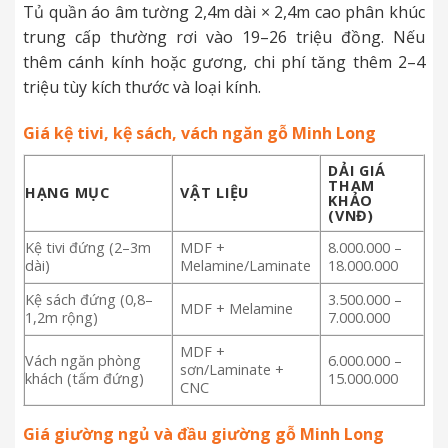
Tủ quần áo âm tường 2,4m dài × 2,4m cao phân khúc
trung cấp thường rơi vào 19–26 triệu đồng. Nếu
thêm cánh kính hoặc gương, chi phí tăng thêm 2–4
triệu tùy kích thước và loại kính.
Giá kệ tivi, kệ sách, vách ngăn gỗ Minh Long
DẢI GIÁ
THAM
HẠNG MỤC
VẬT LIỆU
KHẢO
(VNĐ)
Kệ tivi đứng (2–3m
MDF +
8.000.000 –
dài)
Melamine/Laminate
18.000.000
Kệ sách đứng (0,8–
3.500.000 –
MDF + Melamine
1,2m rộng)
7.000.000
MDF +
Vách ngăn phòng
6.000.000 –
sơn/Laminate +
khách (tấm đứng)
15.000.000
CNC
Giá giường ngủ và đầu giường gỗ Minh Long