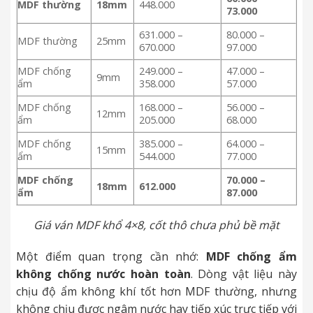
MDF thường
18mm
448.000
73.000
631.000 –
80.000 –
MDF thường
25mm
670.000
97.000
MDF chống
249.000 –
47.000 –
9mm
ẩm
358.000
57.000
MDF chống
168.000 –
56.000 –
12mm
ẩm
205.000
68.000
MDF chống
385.000 –
64.000 –
15mm
ẩm
544.000
77.000
MDF chống
70.000 –
18mm
612.000
ẩm
87.000
Giá ván MDF khổ 4×8, cốt thô chưa phủ bề mặt
Một điểm quan trọng cần nhớ:
MDF chống ẩm
không chống nước hoàn toàn
. Dòng vật liệu này
chịu độ ẩm không khí tốt hơn MDF thường, nhưng
không chịu được ngâm nước hay tiếp xúc trực tiếp với