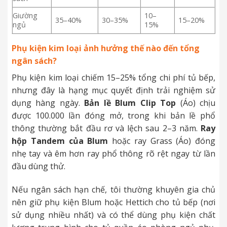
Giường
10–
35–40%
30–35%
15–20%
ngủ
15%
Phụ kiện kim loại ảnh hưởng thế nào đến tổng
ngân sách?
Phụ kiện kim loại chiếm 15–25% tổng chi phí tủ bếp,
nhưng đây là hạng mục quyết định trải nghiệm sử
dụng hàng ngày.
Bản lề Blum Clip Top
(Áo) chịu
được 100.000 lần đóng mở, trong khi bản lề phổ
thông thường bắt đầu rơ và lệch sau 2–3 năm.
Ray
hộp Tandem của Blum
hoặc ray Grass (Áo) đóng
nhẹ tay và êm hơn ray phổ thông rõ rệt ngay từ lần
đầu dùng thử.
Nếu ngân sách hạn chế, tôi thường khuyên gia chủ
nên giữ phụ kiện Blum hoặc Hettich cho tủ bếp (nơi
sử dụng nhiều nhất) và có thể dùng phụ kiện chất