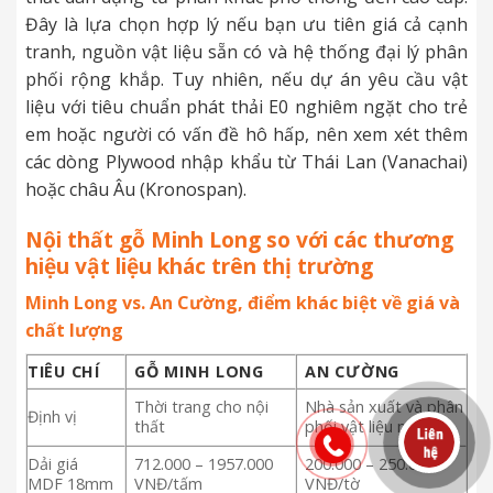
Đây là lựa chọn hợp lý nếu bạn ưu tiên giá cả cạnh
tranh, nguồn vật liệu sẵn có và hệ thống đại lý phân
phối rộng khắp. Tuy nhiên, nếu dự án yêu cầu vật
liệu với tiêu chuẩn phát thải E0 nghiêm ngặt cho trẻ
em hoặc người có vấn đề hô hấp, nên xem xét thêm
các dòng Plywood nhập khẩu từ Thái Lan (Vanachai)
hoặc châu Âu (Kronospan).
Nội thất gỗ Minh Long so với các thương
hiệu vật liệu khác trên thị trường
Minh Long vs. An Cường, điểm khác biệt về giá và
chất lượng
TIÊU CHÍ
GỖ MINH LONG
AN CƯỜNG
Thời trang cho nội
Nhà sản xuất và phân
Định vị
thất
phối vật liệu nội thất
Dải giá
712.000 – 1957.000
200.000 – 250.000
MDF 18mm
VNĐ/tấm
VNĐ/tờ