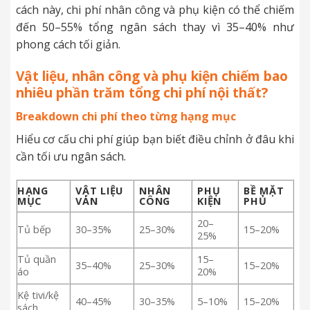
cách này, chi phí nhân công và phụ kiện có thể chiếm
đến 50–55% tổng ngân sách thay vì 35–40% như
phong cách tối giản.
Vật liệu, nhân công và phụ kiện chiếm bao
nhiêu phần trăm tổng chi phí nội thất?
Breakdown chi phí theo từng hạng mục
Hiểu cơ cấu chi phí giúp bạn biết điều chỉnh ở đâu khi
cần tối ưu ngân sách.
HẠNG
VẬT LIỆU
NHÂN
PHỤ
BỀ MẶT
MỤC
VÁN
CÔNG
KIỆN
PHỦ
20–
Tủ bếp
30–35%
25–30%
15–20%
25%
Tủ quần
15–
35–40%
25–30%
15–20%
áo
20%
Kệ tivi/kệ
40–45%
30–35%
5–10%
15–20%
sách