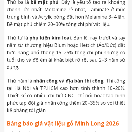
Thứ ba là
bề mặt phủ
. Đây là yếu tố tạo ra khoảng
chênh lớn nhất. Melamine rẻ nhất, Laminate ở mức
trung bình và Acrylic bóng đắt hơn Melamine 3–4 lần.
Bề mặt phủ chiếm 20–30% tổng chi phí vật liệu.
Thứ tư là
phụ kiện kim loại
. Bản lề, ray trượt và tay
nắm từ thương hiệu Blum hoặc Hettich (Áo/Đức) đắt
hơn hàng phổ thông 15–25% tổng chi phí nhưng có
tuổi thọ và độ êm ái khác biệt rõ rệt sau 2–3 năm sử
dụng.
Thứ năm là
nhân công và địa bàn thi công
. Thi công
tại Hà Nội và TP.HCM cao hơn tỉnh thành 10–20%.
Thiết kế có nhiều chi tiết CNC, chỉ nổi hoặc tạo hình
phức tạp đội giá nhân công thêm 20–35% so với thiết
kế phẳng tối giản.
Bảng báo giá vật liệu gỗ Minh Long 2026