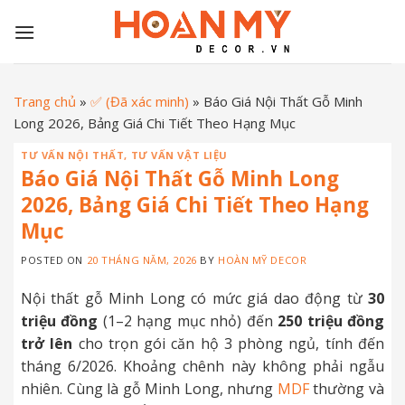
Skip
to
content
Trang chủ
»
✅ (Đã xác minh)
»
Báo Giá Nội Thất Gỗ Minh
Long 2026, Bảng Giá Chi Tiết Theo Hạng Mục
TƯ VẤN NỘI THẤT
,
TƯ VẤN VẬT LIỆU
Báo Giá Nội Thất Gỗ Minh Long
2026, Bảng Giá Chi Tiết Theo Hạng
Mục
POSTED ON
20 THÁNG NĂM, 2026
BY
HOÀN MỸ DECOR
Nội thất gỗ Minh Long có mức giá dao động từ
30
triệu đồng
(1–2 hạng mục nhỏ) đến
250 triệu đồng
trở lên
cho trọn gói căn hộ 3 phòng ngủ, tính đến
tháng 6/2026. Khoảng chênh này không phải ngẫu
nhiên. Cùng là gỗ Minh Long, nhưng
MDF
thường và