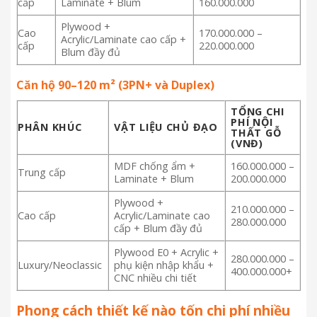
cấp
Laminate + Blum
160.000.000
Plywood +
Cao
170.000.000 –
Acrylic/Laminate cao cấp +
cấp
220.000.000
Blum đầy đủ
Căn hộ 90–120 m² (3PN+ và Duplex)
TỔNG CHI
PHÍ NỘI
PHÂN KHÚC
VẬT LIỆU CHỦ ĐẠO
THẤT GỖ
(VNĐ)
MDF chống ẩm +
160.000.000 –
Trung cấp
Laminate + Blum
200.000.000
Plywood +
210.000.000 –
Cao cấp
Acrylic/Laminate cao
280.000.000
cấp + Blum đầy đủ
Plywood E0 + Acrylic +
280.000.000 –
Luxury/Neoclassic
phụ kiện nhập khẩu +
400.000.000+
CNC nhiều chi tiết
Phong cách thiết kế nào tốn chi phí nhiều