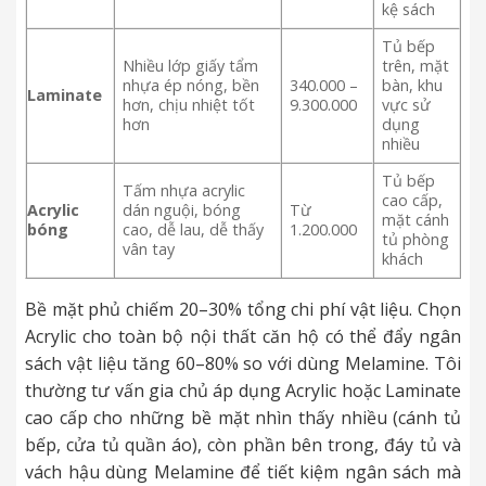
kệ sách
Tủ bếp
Nhiều lớp giấy tẩm
trên, mặt
nhựa ép nóng, bền
340.000 –
bàn, khu
Laminate
hơn, chịu nhiệt tốt
9.300.000
vực sử
hơn
dụng
nhiều
Tủ bếp
Tấm nhựa acrylic
cao cấp,
Acrylic
dán nguội, bóng
Từ
mặt cánh
bóng
cao, dễ lau, dễ thấy
1.200.000
tủ phòng
vân tay
khách
Bề mặt phủ chiếm 20–30% tổng chi phí vật liệu. Chọn
Acrylic cho toàn bộ nội thất căn hộ có thể đẩy ngân
sách vật liệu tăng 60–80% so với dùng Melamine. Tôi
thường tư vấn gia chủ áp dụng Acrylic hoặc Laminate
cao cấp cho những bề mặt nhìn thấy nhiều (cánh tủ
bếp, cửa tủ quần áo), còn phần bên trong, đáy tủ và
vách hậu dùng Melamine để tiết kiệm ngân sách mà