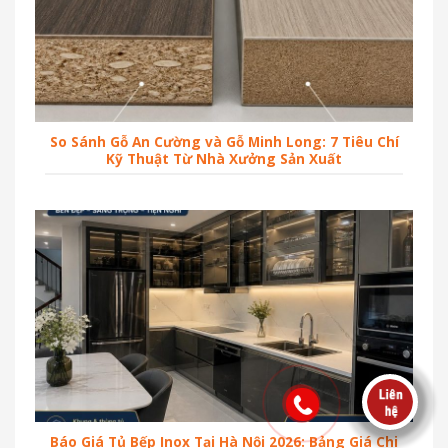
So Sánh Gỗ An Cường và Gỗ Minh Long: 7 Tiêu Chí
Kỹ Thuật Từ Nhà Xưởng Sản Xuất
Báo Giá Tủ Bếp Inox Tại Hà Nội 2026: Bảng Giá Chi