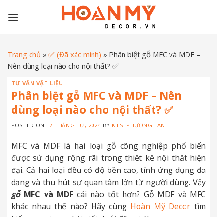
Skip
to
content
Trang chủ
»
✅ (Đã xác minh)
»
Phân biệt gỗ MFC và MDF –
Nên dùng loại nào cho nội thất? ✅
TƯ VẤN VẬT LIỆU
Phân biệt gỗ MFC và MDF – Nên
dùng loại nào cho nội thất? ✅
POSTED ON
17 THÁNG TƯ, 2024
BY
KTS: PHƯƠNG LAN
MFC và MDF là hai loại gỗ công nghiệp phổ biến
được sử dụng rộng rãi trong thiết kế nội thất hiện
đại. Cả hai loại đều có độ bền cao, tính ứng dụng đa
dạng và thu hút sự quan tâm lớn từ người dùng. Vậy
gỗ
MFC và MDF
cái nào tốt hơn? Gỗ MDF và MFC
khác nhau thế nào? Hãy cùng
Hoàn Mỹ Decor
tìm