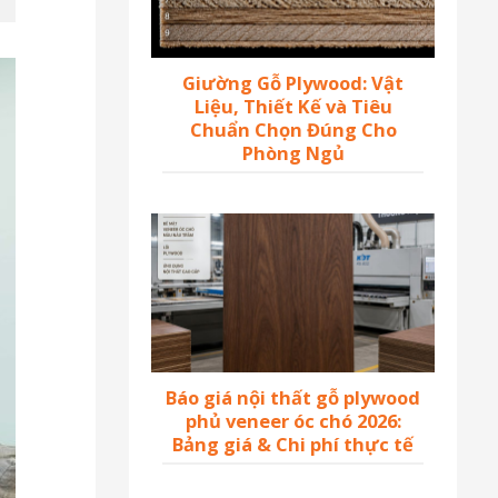
Giường Gỗ Plywood: Vật
Liệu, Thiết Kế và Tiêu
Chuẩn Chọn Đúng Cho
Phòng Ngủ
Báo giá nội thất gỗ plywood
phủ veneer óc chó 2026:
Bảng giá & Chi phí thực tế