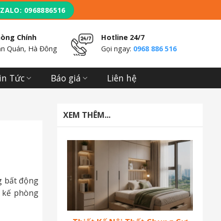
ZALO: 0968886516
hòng Chính
Hotline 24/7
n Quán, Hà Đông
Gọi ngay:
0968 886 516
in Tức
Báo giá
Liên hệ
XEM THÊM...
g bất động
t kế phòng