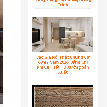
Trình
Báo Giá Nội Thất Chung Cư
60m2 Năm 2026, Bảng Chi
Phí Chi Tiết Từ Xưởng Sản
Xuất