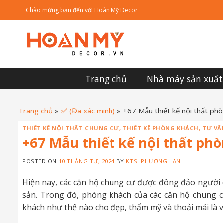
Skip
Chào mừng bạn đến với Hoàn Mỹ Decor
to
content
Trang chủ
Nhà máy sản xuất
Trang chủ
»
✅ (Đã xác minh)
»
+67 Mẫu thiết kế nội thất p
THIẾT KẾ NỘI THẤT CHUNG CƯ
,
THIẾT KẾ PHÒNG KHÁCH
,
TƯ VẤ
+67 Mẫu thiết kế nội thất ph
POSTED ON
10 THÁNG TƯ, 2024
BY
KTS: PHƯƠNG LAN
Hiện nay, các căn hộ chung cư được đông đảo người d
sản. Trong đó, phòng khách của các căn hộ chung cư
khách như thế nào cho đẹp, thẩm mỹ và thoải mái là 