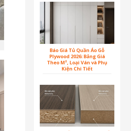
Báo Giá Tủ Quần Áo Gỗ
Plywood 2026: Bảng Giá
Theo M², Loại Ván và Phụ
Kiện Chi Tiết