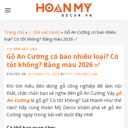
Skip
to
content
Trang chủ
»
✅ (Đã xác minh)
»
Gỗ An Cường có bao nhiêu
loại? Có tốt không? Bảng màu 2026 ✅
TƯ VẤN VẬT LIỆU
Gỗ An Cường có bao nhiêu loại? Có
tốt không? Bảng màu 2026 ✅
POSTED ON
22 THÁNG TƯ, 2024
BY
KTS: PHƯƠNG LAN
Khi tìm hiểu đến dòng gỗ công nghiệp để làm nội
thất, chắc chắn bạn sẽ nghe đến gỗ An Cường. Vậy
gỗ
An Cường
là gỗ gì? Có tốt không? Giá thành như thế
nào? Hãy cùng Hoàn Mỹ Decor khám phá về gỗ An
Cường ngay trong bài viết dưới đây nhé!
Có thể bạn quan tâm: